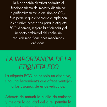
La hibridación eléctrica optimiza el
funcionamiento del motor y disminuye
significativamente la emisión de CO₂.
Esto permite que el vehículo cumpla con
los criterios necesarios para la etiqueta
ECO. Además, mejora la eficiencia y el
impacto ambiental del coche sin
requerir modificaciones mecánicas
drásticas.
LA IMPORTANCIA DE LA
ETIQUETA ECO
La etiqueta ECO no es solo un distintivo,
sino una herramienta que ofrece ventajas
a los usuarios de estos vehículos.
Además de
reducir la huella de carbono
y mejorar la calidad del aire,
permite la