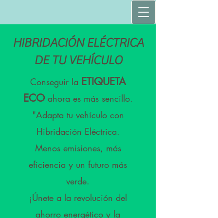
HIBRIDACIÓN ELÉCTRICA
DE TU VEHÍCULO
ETIQUETA
​Conseguir la
ECO
ahora es más sencillo.
"Adapta tu vehículo con
Hibridación Eléctrica.
Menos emisiones, más
eficiencia y un futuro más
verde.
¡Únete a la revolución del
ahorro energético y la